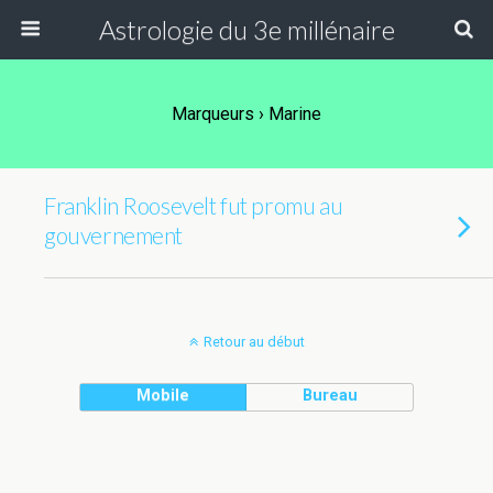
Astrologie du 3e millénaire
Marqueurs › Marine
Franklin Roosevelt fut promu au
gouvernement
Retour au début
Mobile
Bureau