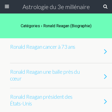
Astrologie du 3e millénaire
Catégories ›
Ronald Reagan (Biographie)
Ronald Reagan cancer à 73 ans
Ronald Reagan une balle près du
cœur
Ronald Reagan président des
États-Unis