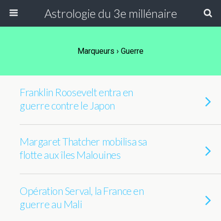
Astrologie du 3e millénaire
Marqueurs › Guerre
Franklin Roosevelt entra en
guerre contre le Japon
Margaret Thatcher mobilisa sa
flotte aux îles Malouines
Opération Serval, la France en
guerre au Mali