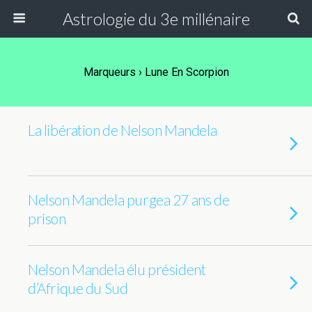
Astrologie du 3e millénaire
Marqueurs › Lune En Scorpion
La libération de Nelson Mandela
Nelson Mandela purgea 27 ans de
prison
Nelson Mandela élu président
d’Afrique du Sud