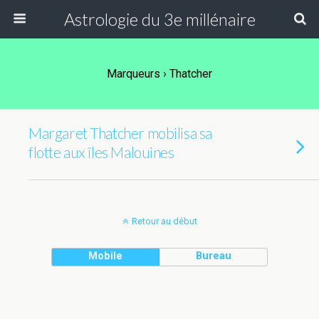
Astrologie du 3e millénaire
Marqueurs › Thatcher
Margaret Thatcher mobilisa sa
flotte aux îles Malouines
Retour au début
Mobile
Bureau