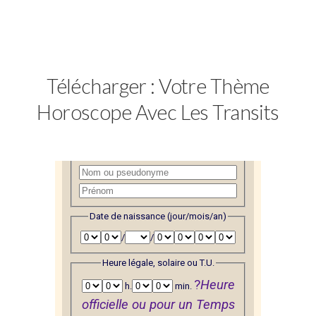
Astrologie du 3e millénaire
Télécharger : Votre Thème
Horoscope Avec Les Transits
Données
Mlle :
Mme :
Mr :
« » :
Date de naissance (jour/mois/an)
/
/
Heure légale, solaire ou T.U.
?
Heure
h.
min.
officielle ou pour un Temps