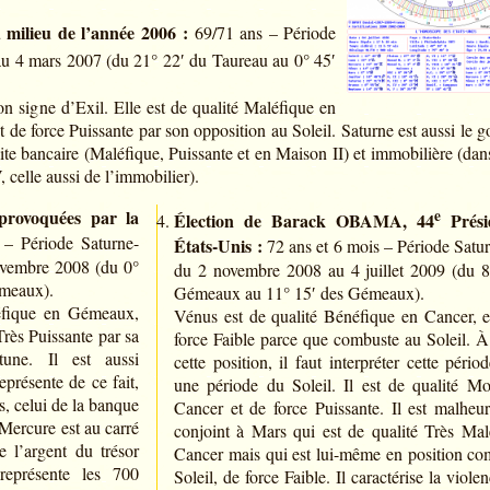
 milieu de l’année 2006 :
69/71 ans – Période
au 4 mars 2007 (du 21° 22′ du Taureau au 0° 45′
n signe d’Exil. Elle est de qualité Maléfique en
st de force Puissante par son opposition au Soleil. Saturne est aussi le 
llite bancaire (Maléfique, Puissante et en Maison II) et immobilière (dan
 celle aussi de l’immobilier).
 provoquées par la
e
Élection de Barack OBAMA, 44
Prési
– Période Saturne-
États-Unis :
72 ans et 6 mois – Période Satu
vembre 2008 (du 0°
du 2 novembre 2008 au 4 juillet 2009 (du 8
émeaux).
Gémeaux au 11° 15′ des Gémeaux).
éfique en Gémeaux,
Vénus est de qualité Bénéfique en Cancer, el
Très Puissante par sa
force Faible parce que combuste au Soleil. À
une. Il est aussi
cette position, il faut interpréter cette pér
eprésente de ce fait,
une période du Soleil. Il est de qualité M
s, celui de la banque
Cancer et de force Puissante. Il est malheu
 Mercure est au carré
conjoint à Mars qui est de qualité Très Mal
 l’argent du trésor
Cancer mais qui est lui-même en position co
représente les 700
Soleil, de force Faible. Il caractérise la viole