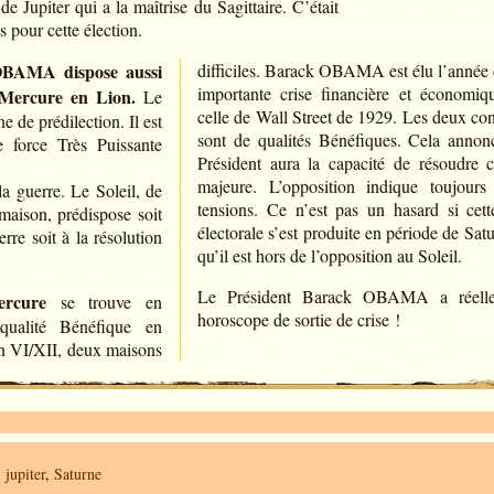
de Jupiter qui a la maîtrise du Sagittaire. C’était
 pour cette élection.
OBAMA dispose aussi
difficiles. Barack OBAMA est élu l’année 
importante crise financière et économiq
 Mercure en Lion.
Le
celle de Wall Street de 1929. Les deux co
e de prédilection. Il est
sont de qualités Bénéfiques. Cela annon
e force Très Puissante
Président aura la capacité de résoudre ce
majeure. L’opposition indique toujours
a guerre. Le Soleil, de
tensions. Ce n’est pas un hasard si cette
maison, prédispose soit
électorale s’est produite en période de Sat
rre soit à la résolution
qu’il est hors de l’opposition au Soleil.
Le Président Barack OBAMA a réell
ercure
se trouve en
horoscope de sortie de crise !
qualité Bénéfique en
n VI/XII, deux maisons
,
jupiter
,
Saturne