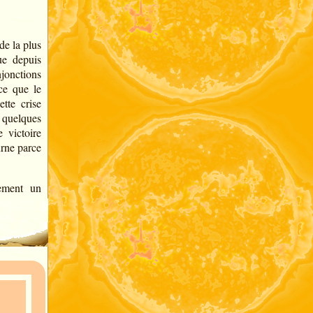
de la plus
ue depuis
njonctions
ce que le
tte crise
 quelques
 victoire
urne parce
ement un