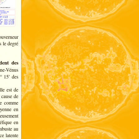
gouverneur
s le degré
dent des
rne-Vénus
° 15′ des
le est de
 cause de
iode comme
oyenne en
reusement
éfique en
mbuste au
nce latente