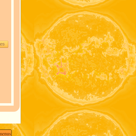
ces
 menus