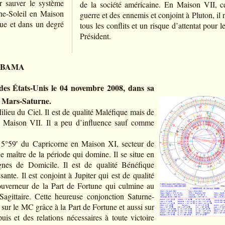
ur sauver le système
de la société américaine. En Maison VII, ce
une-Soleil en Maison
guerre et des ennemis et conjoint à Pluton, il 
que et dans un degré
tous les conflits et un risque d’attentat pour 
Président.
 OBAMA
des États-Unis le 04 novembre 2008, dans sa
e Mars-Saturne.
lieu du Ciel. Il est de qualité Maléfique mais de
a Maison VII. Il a peu d’influence sauf comme
à 5°59′ du Capricorne en Maison XI, secteur de
 maître de la période qui domine. Il se situe en
gnes de Domicile. Il est de qualité Bénéfique
ante. Il est conjoint à Jupiter qui est de qualité
uverneur de la Part de Fortune qui culmine au
agittaire. Cette heureuse conjonction Saturne-
 sur le MC grâce à la Part de Fortune et aussi sur
is et des relations nécessaires à toute victoire