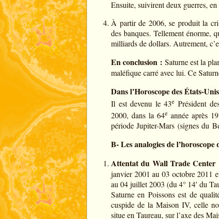
Ensuite, suivirent deux guerres, en
À partir de 2006, se produit la cr
des banques. Tellement énorme, que
milliards de dollars. Autrement, c’e
En conclusion :
Saturne est la plan
maléfique carré avec lui. Ce Saturn
Dans l’Horoscope des États-Unis
e
Il est devenu le 43
Président des
e
2000, dans la 64
année après 193
période Jupiter-Mars (signes du Bé
B- Les analogies de l’horoscope 
Attentat du Wall Trade Center 
janvier 2001 au 03 octobre 2011 e
au 04 juillet 2003 (du 4° 14′ du T
Saturne en Poissons est de qualit
cuspide de la Maison IV, celle n
situe en Taureau, sur l’axe des Mai