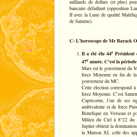
milliards de dollars (et plus) po
bancaire défaillant (opposition L
II avec la Lune de qualité Maléfi
de Saturne).
C- L’horoscope de Mr Barack
e
Il a été élu 44
Président 
e
47
année. C’est la périod
Mars est le gouverneur du Mi
force Moyenne en fin de l
gouverneur du MC.
Cette élection correspond 
force Moyenne. C’est Saturne
Capricorne, l’un de ses si
ambivalente et de force Puiss
Bénéfique en Verseau et go
Milieu du Ciel à 8°22 du S
Jupiter obtient la domination
la Maison XI, celle des appu