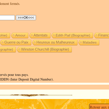
llement fermés.
phie)
Amour
Attentats
Edith Piaf (Biographie)
Finan
Guerre ou Paix
Heureux ou Malheureux
Maladies
graphie)
Winston Churchill (Biographie)
ervés pour tous pays.
on IDDN (Inter Deposit Digital Number).
Retour aux