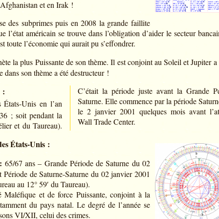
 Afghanistan et en Irak !
ise des subprimes puis en 2008 la grande faillite
 l’état américain se trouve dans l’obligation d’aider le secteur banca
st toute l’économie qui aurait pu s’effondrer.
ète la plus Puissante de son thème. Il est conjoint au Soleil et Jupiter a
e dans son thème a été destructeur !
 :
C’était la période juste avant la Grande P
Saturne. Elle commence par la période Saturn
 États-Unis en l’an
le 2 janvier 2001 quelques mois avant l’at
6 ; soit pendant la
Wall Trade Center.
lier et du Taureau).
des États-Unis :
:
65/67 ans – Grande Période de Saturne du 02
t Période de Saturne-Saturne du 02 janvier 2001
aureau au 12° 59′ du Taureau).
é Maléfique et de force Puissante, conjoint à la
otamment du pays natal. Le degré de l’année se
sons VI/XII, celui des crimes.