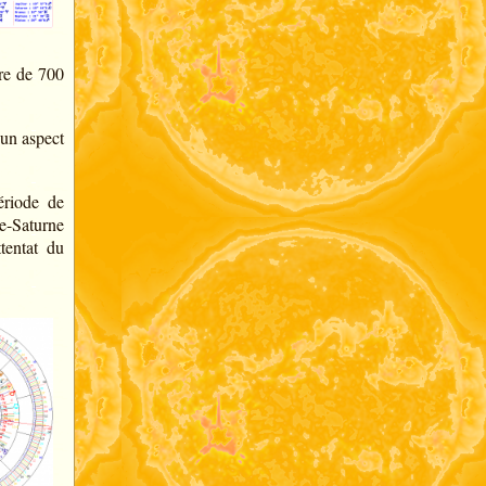
ire de 700
 un aspect
ériode de
e-Saturne
tentat du