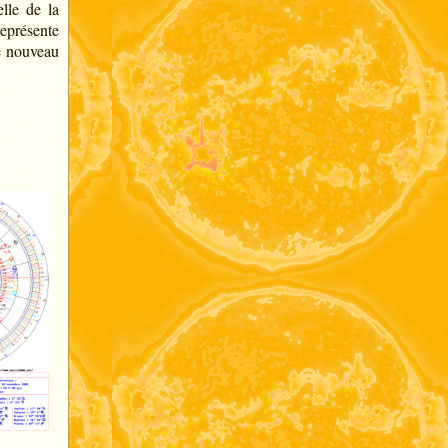
lle de la
représente
le nouveau