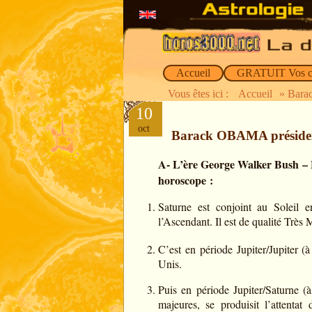
Accueil
GRATUIT Vos c
Vous êtes ici :
Accueil
» Bara
10
oct
Barack OBAMA président
A- L’ère George Walker Bush – 
horoscope :
Saturne est conjoint au Soleil 
l’Ascendant. Il est de qualité Très 
C’est en période Jupiter/Jupiter (à
Unis.
Puis en période Jupiter/Saturne (
majeures, se produisit l’attenta