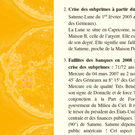
Crise des subprimes à partir du
er
Saturne-Lune du 1
février 2005 
des Gémeaux).
La Lune se situe en Capricorne, so
Maison II, celle de l’argent. Elle e
de son degré. Elle signifie une fai
de Saturne, proche de la Maison IV,
Faillites des banques en 2008
crise des subprimes :
71/72 ans 
Mercure du 04 mars 2007 au 2 no
45′ des Gémeaux au 8° 15′ des G
Mercure est de qualité Très Bén
son signe de Domicile et de force 
conjonction à la Part de Fort
gouverneur du Milieu du Ciel. Il r
le trésor du président des États-Uni
centrale et des finances publiques.
(90°) de Saturne. Saturne dépense
public américain ! Cet aspect 