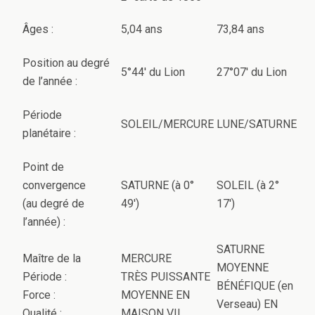
Âges :
5,04 ans
73,84 ans
Position au degré
5°44′ du Lion
27°07′ du Lion
de l’année :
Période
SOLEIL/MERCURE
LUNE/SATURNE
planétaire :
Point de
convergence
SATURNE (à 0°
SOLEIL (à 2°
(au degré de
49′)
17′)
l’année) :
SATURNE
Maître de la
MERCURE
MOYENNE
Période :
TRÈS PUISSANTE
BÉNÉFIQUE (en
Force :
MOYENNE EN
Verseau) EN
Qualité :
MAISON VII