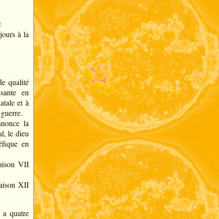
:
ours à la
de qualité
sante en
atale et à
 guerre.
nonce la
l, le dieu
éfique en
aison VII
aison XII
y a quatre