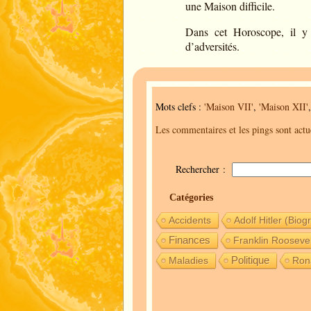
une Maison difficile.
Dans cet Horoscope, il y 
d’adversités.
Mots clefs :
'Maison VII'
,
'Maison XII'
Les commentaires et les pings sont act
Rechercher :
Catégories
Accidents
Adolf Hitler (Biog
Finances
Franklin Roosevel
Politique
Maladies
Ron