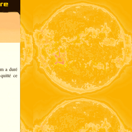
am a duré
quitté ce