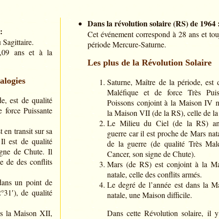
Dans la révolution solaire (RS) de 1964 
:
Cet événement correspond à 28 ans et touj
 Sagittaire.
période Mercure-Saturne.
,09 ans et à la
Les plus de la Révolution Solaire
alogies
Saturne, Maître de la période, est 
Maléfique et de force Très Puis
e, est de qualité
Poissons conjoint à la Maison IV n
 force Puissante
la Maison VII (de la RS), celle de la
Le Milieu du Ciel (de la RS) an
t en transit sur sa
guerre car il est proche de Mars nata
Il est de qualité
de la guerre (de qualité Très Mal
gne de Chute. Il
Cancer, son signe de Chute).
e de des conflits
Mars (de RS) est conjoint à la M
natale, celle des conflits armés.
dans un point de
Le degré de l’année est dans la M
31′), de qualité
natale, une Maison difficile.
s la Maison XII,
Dans cette Révolution solaire, il 