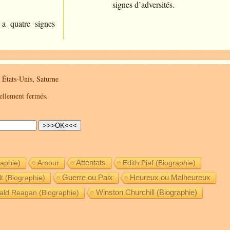
signes d’adversités.
a quatre signes
,
États-Unis
,
Saturne
uellement fermés.
raphie)
Amour
Attentats
Edith Piaf (Biographie)
t (Biographie)
Guerre ou Paix
Heureux ou Malheureux
ald Reagan (Biographie)
Winston Churchill (Biographie)