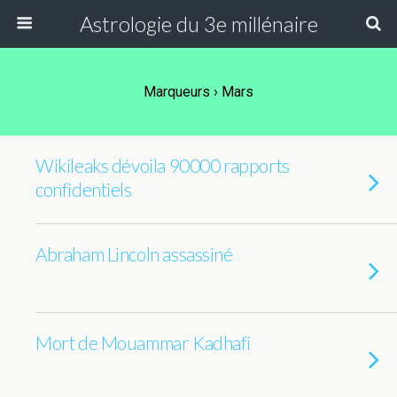
Astrologie du 3e millénaire
Marqueurs › Mars
Wikileaks dévoila 90000 rapports
confidentiels
Abraham Lincoln assassiné
Mort de Mouammar Kadhafi