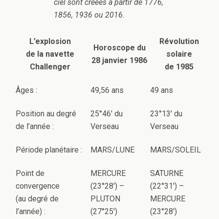
ciel sont créées à partir de 1776,
1856, 1936 ou 2016.
L’explosion
Révolution
Horoscope du
de la navette
solaire
28 janvier 1986
Challenger
de 1985
Âges :
49,56 ans
49 ans
Position au degré
25°46′ du
23°13′ du
de l’année :
Verseau
Verseau
Période planétaire :
MARS/LUNE
MARS/SOLEIL
Point de
MERCURE
SATURNE
convergence
(23°28′) –
(22°31′) –
(au degré de
PLUTON
MERCURE
l’année) :
(27°25′)
(23°28′)