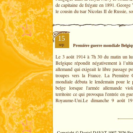
de capitaine de frégate en 1891. George 
le cousin du tsar Nicolas II de Russie, so
15
sep
Première guerre mondiale Belgiq
Le 3 août 1914 à 7h 30 du matin un lun
président français Raymond Poincaré 
Belgique répondit négativement à l’ult
Albert 1er, roi des Belges, de la mé
allemand qui exigeait le libre passage p
militaire après avoir décernée la 
troupes vers la France. La Première 
d’Honneur à la ville de Liège. Le p
mondiale débuta le lendemain pour le 
belge lorsque l'armée allemande vio
territoire ce qui provoqua l'entrée en gu
Royaume-Uni.Le dimanche 9 août 19
Copyright © Daniel DAVAT 1997-2026 Franc