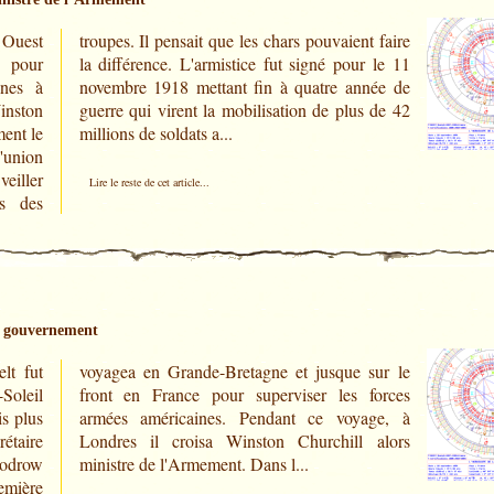
 Ouest
t faire
 pour
r le 11
nes à
née de
inston
s de 42
ent le
millions de soldats a...
'union
veiller
Lire le reste de cet article...
ts des
u gouvernement
lt fut
sur le
Soleil
forces
s plus
age, à
étaire
 alors
oodrow
ministre de l'Armement. Dans l...
emière