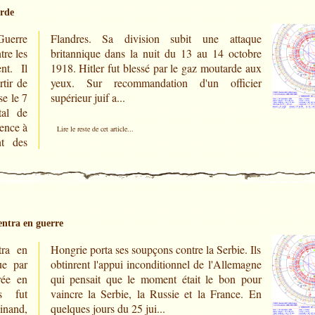
arde
Guerre
ttaque
nt. Il
rde aux
rtir de
icier
se le 7
supérieur juif a...
tal de
cence à
Lire le reste de cet article...
nt des
entra en guerre
tra en
ie. Ils
ue par
lemagne
rée en
n pour
s fut
ce. En
inand,
quelques jours du 25 jui...