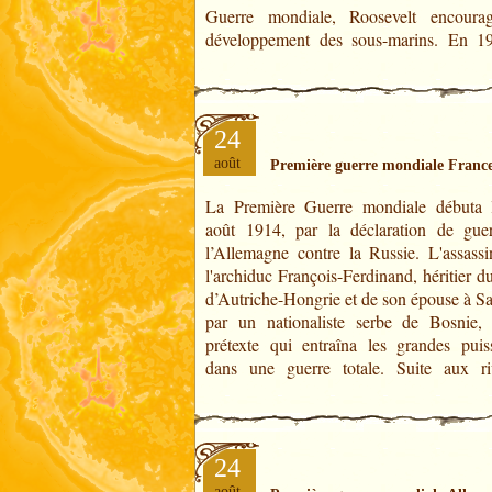
Guerre mondiale, Roosevelt encoura
développement des sous-marins. En 19
24
août
Première guerre mondiale Franc
La Première Guerre mondiale débuta 
antérieures non résolues, deux gr
août 1914, par la déclaration de gue
alliances se formèrent la Triple-Entente
l’Allemagne contre la Russie. L'assassi
Triple-Alliance. La Triple-Entente regro
l'archiduc François-Ferdinand, héritier d
France, le Royaume-Uni et la Russ
d’Autriche-Hongrie et de son épouse à Sa
par un nationaliste serbe de Bosnie, 
prétexte qui entraîna les grandes puis
dans une guerre totale. Suite aux riv
24
août