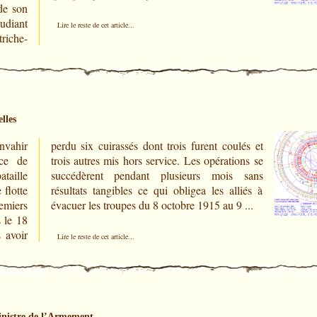
de son
tudiant
Lire le reste de cet article...
riche-
lles
envahir
ulés et
nce de
ions se
taille
s sans
 flotte
lliés à
emiers
évacuer les troupes du 8 octobre 1915 au 9 ...
s le 18
s avoir
Lire le reste de cet article...
nistre de l’Armement