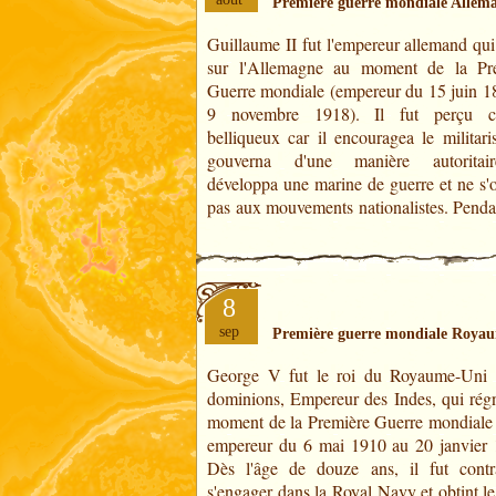
Première guerre mondiale Allem
Guillaume II fut l'empereur allemand qui
règne l'industrie allemande connue un
sur l'Allemagne au moment de la Pr
important. Il aimait les parades militair
Guerre mondiale (empereur du 15 juin 1
eut une attitude conciliante lors de plu
9 novembre 1918). Il fut perçu 
affaires notamment au Maroc vis-à-vis
belliqueux car il encouragea le militari
gouverna d'une manière autoritair
développa une marine de guerre et ne s'
pas aux mouvements nationalistes. Penda
8
sep
Première guerre mondiale Roya
George V fut le roi du Royaume-Uni 
et aussi de l'empereur Guillau
dominions, Empereur des Indes, qui régn
d'Allemagne qui déclencha les hostilités
moment de la Première Guerre mondiale (
la Belgique.Entre le 1er et le 4 août
empereur du 6 mai 1910 au 20 janvier 
l'Allemagne entra en guerre : Le same
Dès l'âge de douze ans, il fut contr
s'engager dans la Royal Navy et obtint l