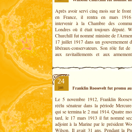
Après avoir servi cinq mois sur le front
troupes. Il pensait que les chars pouvaien
en France, il rentra en mars 1916
la différence. L'armistice fut signé pou
intervenir à la Chambre des commu
novembre 1918 mettant fin à quatre an
Londres où il était toujours député. W
guerre qui virent la mobilisation de plu
Churchill fut nommé ministre de l'Armem
17 juillet 1917 dans un gouvernement d
libéraux-conservateurs. Son rôle fut de 
aux ravitaillements et aux armemen
24
jan
Franklin Roosevelt fut promu a
Le 5 novembre 1912, Franklin Rooseve
voyagea en Grande-Bretagne et jusque 
réélu sénateur dans la période Mercure-
front en France pour superviser les 
qui se termina le 2 mai 1914. Quatre moi
armées américaines. Pendant ce voy
tard, le 17 mars 1913 il fut nommé secr
Londres il croisa Winston Churchill
adjoint à la Marine par le président W
Wilson. Il avait 31 ans. Pendant la Pr