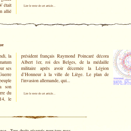
V était
Lire le reste de cet article...
n allié
ue
di, la
décora
imatum
daille
our ses
Légion
Guerre
lan de
peuple
l'invasion allemande, qui...
la son
erre du
Lire le reste de cet article...
14, le
e - Tous droits réservés pour tous pays.