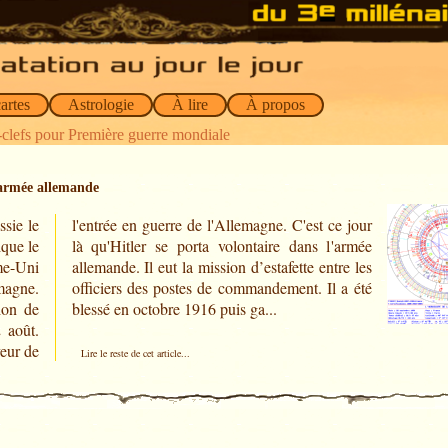
artes
Astrologie
À lire
À propos
clefs pour Première guerre mondiale
l’armée allemande
sie le
ce jour
ique le
'armée
me-Uni
tre les
emagne.
 a été
ion de
blessé en octobre 1916 puis ga...
 août.
veur de
Lire le reste de cet article...