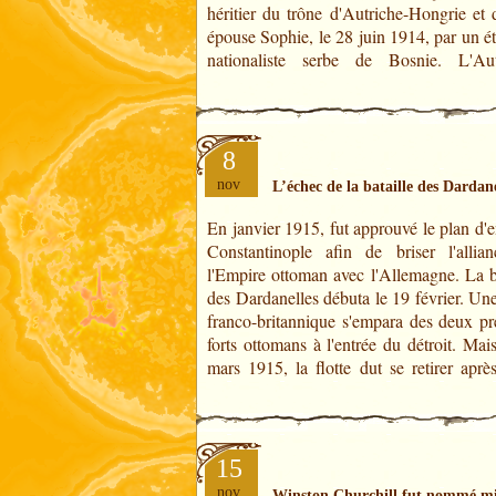
héritier du trône d'Autriche-Hongrie et 
épouse Sophie, le 28 juin 1914, par un é
nationaliste serbe de Bosnie. L'Aut
8
nov
L’échec de la bataille des Dardane
En janvier 1915, fut approuvé le plan d'
perdu six cuirassés dont trois furent co
Constantinople afin de briser l'allia
trois autres mis hors service. Les opérat
l'Empire ottoman avec l'Allemagne. La ba
succédèrent pendant plusieurs moi
des Dardanelles débuta le 19 février. Une
résultats tangibles ce qui obligea les a
franco-britannique s'empara des deux pr
forts ottomans à l'entrée du détroit. Mai
mars 1915, la flotte dut se retirer aprè
15
nov
Winston Churchill fut nommé mi