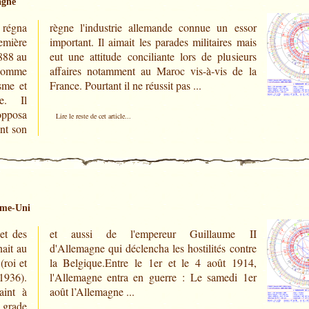
agne
 régna
 essor
emière
es mais
888 au
sieurs
comme
 de la
sme et
France. Pourtant il ne réussit pas ...
e. Il
opposa
Lire le reste de cet article...
nt son
ume-Uni
et des
me II
ait au
 contre
roi et
 1914,
1936).
di 1er
aint à
août l’Allemagne ...
e grade