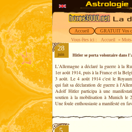
Accueil
GRATUIT Vos c
Vous êtes ici :
Accueil
» Mots-
28
juin
Hitler se porta volontaire dans 
L'Allemagne a déclaré la guerre à la Rus
l'entrée en guerre de l'Allemagne. C'est 
1er août 1914, puis à la France et la Belg
là qu'Hitler se porta volontaire dans l
3 août. Le 4 août 1914 c'est le Royau
allemande. Il eut la mission d’estafette en
qui fait sa déclaration de guerre à l'All
officiers des postes de commandement. Il
Adolf Hitler participa à une manifestat
soutien à la mobilisation à Munich le 2
Une foule enthousiaste a manifesté en fa
5