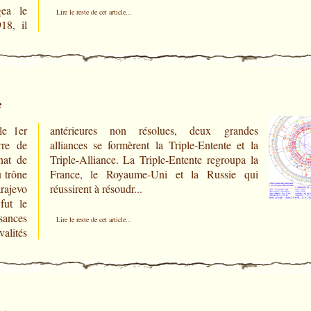
gea le
Lire le reste de cet article...
18, il
e
le 1er
andes
rre de
 et la
nat de
upa la
u trône
ie qui
rajevo
réussirent à résoudr...
fut le
sances
Lire le reste de cet article...
alités