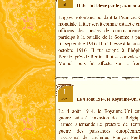
juil
Hitler fut blessé par le gaz mout
Engagé volontaire pendant la Première 
Flandres. Sa division subit une a
mondiale, Hitler servit comme estafette entre les
britannique dans la nuit du 13 au 14 octobre
officiers des postes de commandeme
1918. Hitler fut blessé par le gaz mouta
participa à la bataille de la Somme à pa
yeux. Sur recommandation d'un off
fin septembre 1916. Il fut blessé à la cuis
octobre 1916. Il fut soigné à l’hôpi
Beelitz, près de Berlin. Il fit sa convales
Munich puis fut affecté sur le fro
1
nov
Le 4 août 1914, le Royaume-Uni 
Le 4 août 1914, le Royaume-Uni en
Hongrie porta ses soupçons contre la Serb
guerre suite à l'invasion de la Belgiq
obtinrent l'appui inconditionnel de l'Al
l'armée allemande.Le prétexte de l'ent
qui pensait que le moment était le bo
guerre des puissances européenne
vaincre la Serbie, la Russie et la Fran
l'assassinat de l'archiduc François-Ferd